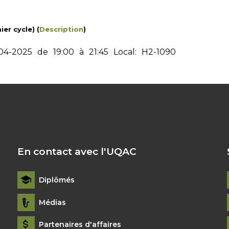
er cycle) (
Description
)
04-2025
de
19:00
à
21:45
Local:
H2-1090
En contact avec l'UQAC
Diplômés
Médias
Partenaires d'affaires