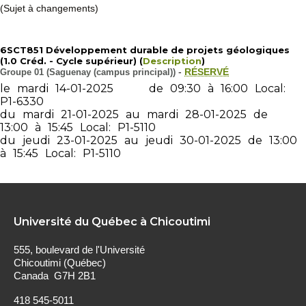
(Sujet à changements)
6SCT851 Développement durable de projets géologiques
(1.0 Créd. - Cycle supérieur) (
Description
)
Groupe 01 (Saguenay (campus principal))
-
RÉSERVÉ
le
mardi
14-01-2025
de
09:30
à
16:00
Local:
P1-6330
du
mardi
21-01-2025
au
mardi
28-01-2025
de
13:00
à
15:45
Local:
P1-5110
du
jeudi
23-01-2025
au
jeudi
30-01-2025
de
13:00
à
15:45
Local:
P1-5110
Université du Québec à Chicoutimi
555, boulevard de l'Université
Chicoutimi (Québec)
Canada G7H 2B1
418 545-5011