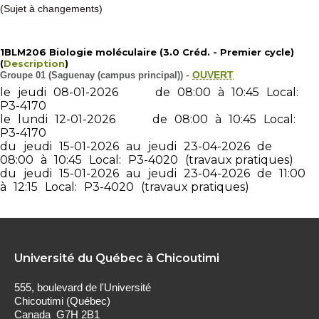
(Sujet à changements)
1BLM206 Biologie moléculaire (3.0 Créd. - Premier cycle)
(
Description
)
Groupe 01 (Saguenay (campus principal))
-
OUVERT
le
jeudi
08-01-2026
de
08:00
à
10:45
Local:
P3-4170
le
lundi
12-01-2026
de
08:00
à
10:45
Local:
P3-4170
du
jeudi
15-01-2026
au
jeudi
23-04-2026
de
08:00
à
10:45
Local:
P3-4020
(travaux pratiques)
du
jeudi
15-01-2026
au
jeudi
23-04-2026
de
11:00
à
12:15
Local:
P3-4020
(travaux pratiques)
Université du Québec à Chicoutimi
555, boulevard de l'Université
Chicoutimi (Québec)
Canada G7H 2B1