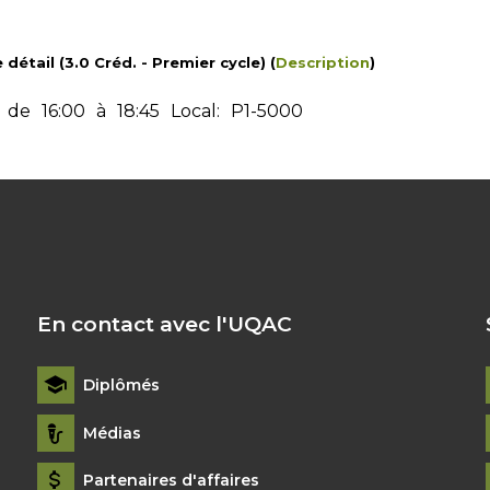
tail (3.0 Créd. - Premier cycle) (
Description
)
de
16:00
à
18:45
Local:
P1-5000
En contact avec l'UQAC
Diplômés
Médias
Partenaires d'affaires