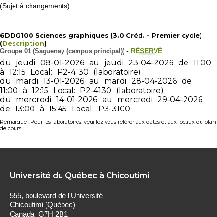
(Sujet à changements)
6DDG100 Sciences graphiques (3.0 Créd. - Premier cycle)
(
Description
)
Groupe 01 (Saguenay (campus principal))
-
RÉSERVÉ
du
jeudi
08-01-2026
au
jeudi
23-04-2026
de
11:00
à
12:15
Local:
P2-4130
(laboratoire)
du
mardi
13-01-2026
au
mardi
28-04-2026
de
11:00
à
12:15
Local:
P2-4130
(laboratoire)
du
mercredi
14-01-2026
au
mercredi
29-04-2026
de
13:00
à
15:45
Local:
P3-3100
Remarque : Pour les laboratoires, veuillez vous référer aux dates et aux locaux du plan
de cours.
Université du Québec à Chicoutimi
555, boulevard de l'Université
Chicoutimi (Québec)
Canada G7H 2B1