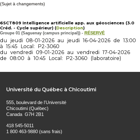
(Sujet à changements)
6SCT809 Intelligence artificielle app. aux géosciences (3.0
Créd. - Cycle supérieur) (
Description
)
Groupe 01 (Saguenay (campus principal))
-
RÉSERVÉ
du
jeudi
08-01-2026
au
jeudi
16-04-2026
de
13:00
à
15:45
Local:
P2-3060
du
vendredi
09-01-2026
au
vendredi
17-04-2026
de
08:00
à
10:45
Local:
P2-3060
(laboratoire)
Université du Québec à Chicoutimi
555, boulevard de l'Université
Chicoutimi (Québec)
Canada G7H 2B1
418 545-5011
1 800 463-9880 (sans frais)