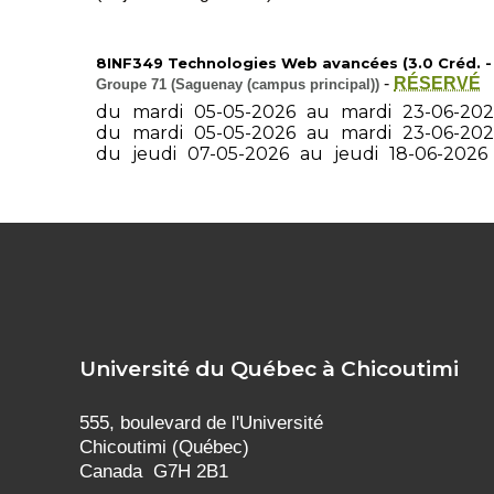
8INF349 Technologies Web avancées (3.0 Créd. - 
-
RÉSERVÉ
Groupe 71 (Saguenay (campus principal))
du
mardi
05-05-2026
au
mardi
23-06-20
du
mardi
05-05-2026
au
mardi
23-06-20
du
jeudi
07-05-2026
au
jeudi
18-06-2026
Université du Québec à Chicoutimi
555, boulevard de l'Université
Chicoutimi (Québec)
Canada G7H 2B1