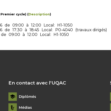
Premier cycle) (
Description
)
26
de
09:00
à
12:00
Local:
H1-1050
26
de
17:30
à
18:45
Local:
P0-4040
(travaux dirigés)
de
09:00
à
12:00
Local:
H1-1050
En contact avec l'UQAC
Diplômés
Médias