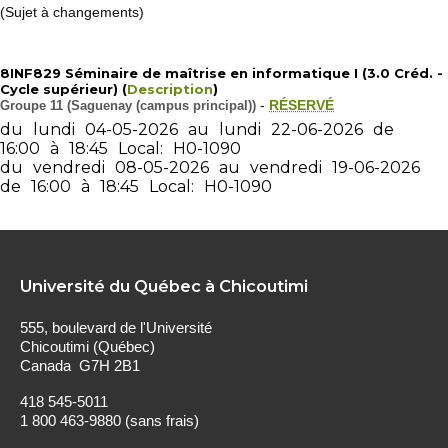
(Sujet à changements)
8INF829 Séminaire de maîtrise en informatique I (3.0 Créd. -
Cycle supérieur) (
Description
)
Groupe 11 (Saguenay (campus principal))
-
RÉSERVÉ
du
lundi
04-05-2026
au
lundi
22-06-2026
de
16:00
à
18:45
Local:
H0-1090
du
vendredi
08-05-2026
au
vendredi
19-06-2026
de
16:00
à
18:45
Local:
H0-1090
Université du Québec à Chicoutimi
555, boulevard de l'Université
Chicoutimi (Québec)
Canada G7H 2B1
418 545-5011
1 800 463-9880 (sans frais)