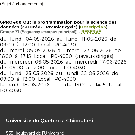
(Sujet à changements)
8PRO408 Outils programmation pour la science des
données (3.0 Créd. - Premier cycle) (
Description
)
Groupe 71 (Saguenay (campus principal))
-
RÉSERVÉ
du
lundi
04-05-2026
au
lundi
11-05-2026
de
09:00
à
12:00
Local:
P0-4030
du
mardi
05-05-2026
au
mardi
23-06-2026
de
16:00
à
17:15
Local:
P0-4030
(travaux dirigés)
du
mercredi
06-05-2026
au
mercredi
17-06-2026
de
09:00
à
12:00
Local:
P0-4030
du
lundi
25-05-2026
au
lundi
22-06-2026
de
09:00
à
12:00
Local:
P0-4030
le
jeudi
18-06-2026
de
13:00
à
14:15
Local:
P0-4030
Université du Québec à Chicoutimi
555, boulevard de l'Université